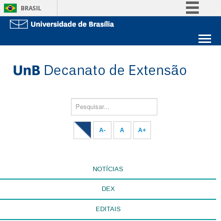
BRASIL
Simplifique!
Comunica BR
Sobre a UnB
Participe
Unidades acadêmicas
Acesso à informação
Estude na UnB
Graduação
Legislação
Pós-Graduação
Administração
Pesquisar...
Canais
Servidor
A-
A
A+
NOTÍCIAS
DEX
EDITAIS