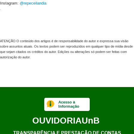
Instagram:
@repeceilandia
.
ATENÇÃO O conteúdo dos artigos é de responsabilidade do autor e expressa sua visão
sobre assuntos atuais. Os textos podem ser reproduzidos em qualquer tipo de mídia desde
que sejam citados os créditos do autor. Edições ou alterações só podem ser feitas com
autorização do autor.
Acesso à
Informação
OUVIDORIA
UnB
TRANSPARÊNCIA E PRESTAÇÃO DE CONTAS