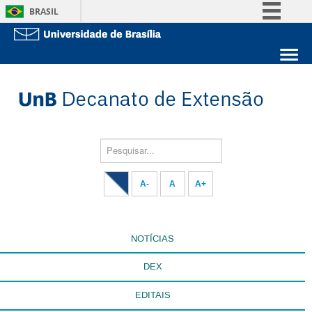
BRASIL
Simplifique!
Comunica BR
Sobre a UnB
Participe
Unidades acadêmicas
Acesso à informação
Estude na UnB
Graduação
Legislação
Pós-Graduação
Administração
Pesquisar...
Canais
Servidor
A-
A
A+
NOTÍCIAS
DEX
EDITAIS