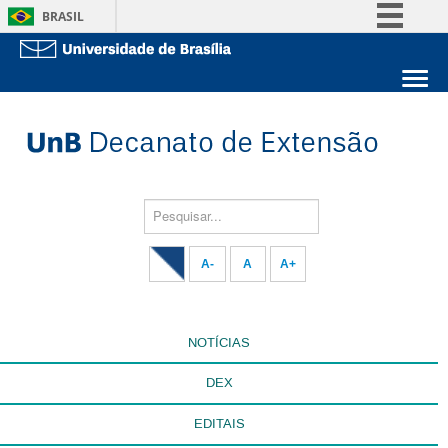
BRASIL
Simplifique!
Comunica BR
Sobre a UnB
Participe
Unidades acadêmicas
Acesso à informação
Estude na UnB
Graduação
Legislação
Pós-Graduação
Administração
Pesquisar...
Canais
Servidor
A-
A
A+
NOTÍCIAS
DEX
EDITAIS