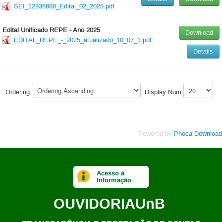
SEI_12936888_Edital_02_2025.pdf
Edital Unificado REPE - Ano 2025
Download
EDITAL_REPE_-_2025_atualizado_10_07_1.pdf
Details
Ordering
Display Num
Powered by
Phoca Download
Acesso à
Informação
OUVIDORIA
UnB