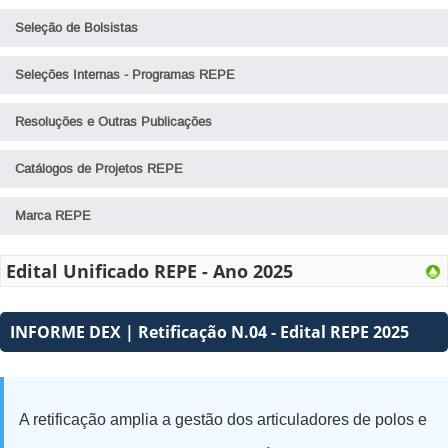
Polo UnB - Regional Recanto das Emas
Editais Unificados REPE
Seleção de Bolsistas
Polo UnB - Regional Itapoã, Paranoá e São Sebastião
Seleções Internas - Programas REPE
Polo UnB - Kalunga
Resoluções e Outras Publicações
Polo UnB - Chapada dos Veadeiros
Polo UnB - Regional Planaltina e Fercal
Catálogos de Projetos REPE
Polo UnB - Regional SCS/CAL
Marca REPE
Edital Unificado REPE - Ano 2025
INFORME DEX | Retificação N.04 - Edital REPE 2025
A retificação amplia a gestão dos articuladores de polos e