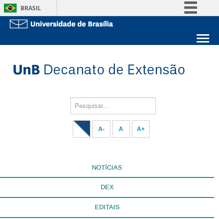
BRASIL
Simplifique!
Comunica BR
Sobre a UnB
Participe
Unidades acadêmicas
Acesso à informação
Estude na UnB
Graduação
Legislação
Pós-Graduação
Administração
Pesquisar...
Canais
Servidor
A-
A
A+
NOTÍCIAS
DEX
EDITAIS