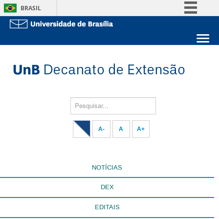
BRASIL
Simplifique!
Comunica BR
Sobre a UnB
Participe
Unidades acadêmicas
Acesso à informação
Estude na UnB
Graduação
Legislação
Pós-Graduação
Administração
Pesquisar...
Canais
Servidor
A-
A
A+
NOTÍCIAS
DEX
EDITAIS