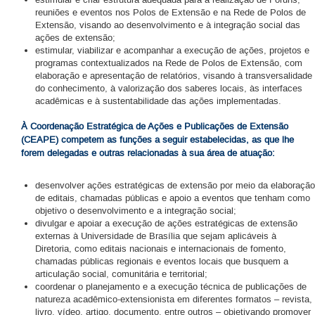
estimular e criar estrutura adequada para a realização de Fóruns,
reuniões e eventos nos Polos de Extensão e na Rede de Polos de
Extensão, visando ao desenvolvimento e à integração social das
ações de extensão;
estimular, viabilizar e acompanhar a execução de ações, projetos e
programas contextualizados na Rede de Polos de Extensão, com
elaboração e apresentação de relatórios, visando à transversalidade
do conhecimento, à valorização dos saberes locais, às interfaces
acadêmicas e à sustentabilidade das ações implementadas.
À Coordenação Estratégica de Ações e Publicações de Extensão
(CEAPE) competem as funções a seguir estabelecidas, as que lhe
forem delegadas e outras relacionadas à sua área de atuação:
desenvolver ações estratégicas de extensão por meio da elaboração
de editais, chamadas públicas e apoio a eventos que tenham como
objetivo o desenvolvimento e a integração social;
divulgar e apoiar a execução de ações estratégicas de extensão
externas à Universidade de Brasília que sejam aplicáveis à
Diretoria, como editais nacionais e internacionais de fomento,
chamadas públicas regionais e eventos locais que busquem a
articulação social, comunitária e territorial;
coordenar o planejamento e a execução técnica de publicações de
natureza acadêmico-extensionista em diferentes formatos – revista,
livro, vídeo, artigo, documento, entre outros – objetivando promover