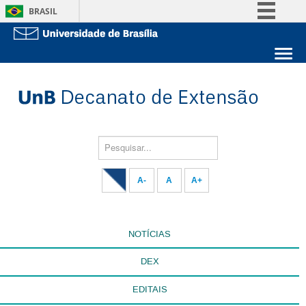
BRASIL
Simplifique!
Comunica BR
Sobre a UnB
Participe
Unidades acadêmicas
Acesso à informação
Estude na UnB
Graduação
Legislação
Pós-Graduação
Administração
Pesquisar...
Canais
Servidor
A-
A
A+
NOTÍCIAS
DEX
EDITAIS