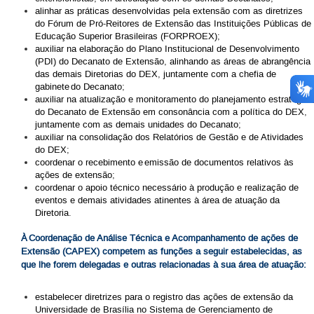
alinhar as práticas desenvolvidas pela extensão com as diretrizes
do Fórum de Pró-Reitores de Extensão das Instituições Públicas de
Educação Superior Brasileiras (FORPROEX);
auxiliar na elaboração do Plano Institucional de Desenvolvimento
(PDI) do Decanato de Extensão, alinhando as áreas de abrangência
das demais Diretorias do DEX, juntamente com a chefia de
gabinete do Decanato;
auxiliar na atualização e monitoramento do planejamento estratégico
do Decanato de Extensão em consonância com a política do DEX,
juntamente com as demais unidades do Decanato;
auxiliar na consolidação dos Relatórios de Gestão e de Atividades
do DEX;
coordenar o recebimento e emissão de documentos relativos às
ações de extensão;
coordenar o apoio técnico necessário à produção e realização de
eventos e demais atividades atinentes à área de atuação da
Diretoria.
À Coordenação de Análise Técnica e Acompanhamento de ações de
Extensão (CAPEX) competem as funções a seguir estabelecidas, as
que lhe forem delegadas e outras relacionadas à sua área de atuação:
estabelecer diretrizes para o registro das ações de extensão da
Universidade de Brasília no Sistema de Gerenciamento de