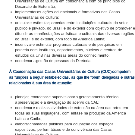
Universitárias de Cultura em consonância com os princípios do
Decanato de Extensão;
implementar as ações educacionais e formativas nas Casas
Universitárias de Cultura;
articular e estimular parcerias entre instituições culturais do setor
público e privado, do Brasil e do exterior com objetivo de promover e
difundir as manifestações artísticas e culturais das diversas regiões
do Brasil e do exterior, com foco na América Latina;
incentivar e estimular programas culturais e de pesquisas em
parceria com institutos, departamentos, núcleos e centros de
estudos da UnB nas diversas áreas do conhecimento;
coordenar a gestão de pessoas da Diretoria.
À Coordenação das Casas Universitárias de Cultura (CUC) competem
as funções a seguir estabelecidas, as que lhe forem delegadas e outras
relacionadas à sua área de atuação:
planejar, coordenar e supervisionar o gerenciamento técnico,
a preservação e a divulgação do acervo da CAL;
coordenar e realizar atividades de extensão na área das artes em
todas as suas linguagens, com ênfase na produção da América
Latina e Caribe;
elaborar chamadas públicas para ocupação dos espaços
expositivos, performáticos e de convivência das Casas