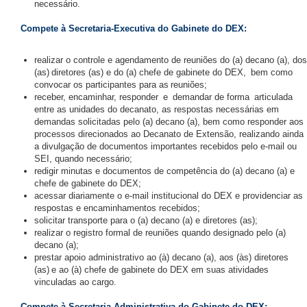
necessário.
Compete à Secretaria-Executiva do Gabinete do DEX:
realizar o controle e agendamento de reuniões do (a) decano (a), dos
(as) diretores (as) e do (a) chefe de gabinete do DEX, bem como
convocar os participantes para as reuniões;
receber, encaminhar, responder e demandar de forma articulada
entre as unidades do decanato, as respostas necessárias em
demandas solicitadas pelo (a) decano (a), bem como responder aos
processos direcionados ao Decanato de Extensão, realizando ainda
a divulgação de documentos importantes recebidos pelo e-mail ou
SEI, quando necessário;
redigir minutas e documentos de competência do (a) decano (a) e
chefe de gabinete do DEX;
acessar diariamente o e-mail institucional do DEX e providenciar as
respostas e encaminhamentos recebidos;
solicitar transporte para o (a) decano (a) e diretores (as);
realizar o registro formal de reuniões quando designado pelo (a)
decano (a);
prestar apoio administrativo ao (à) decano (a), aos (às) diretores
(as) e ao (à) chefe de gabinete do DEX em suas atividades
vinculadas ao cargo.
Compete à Secretaria Administrativa do Gabinete do DEX: