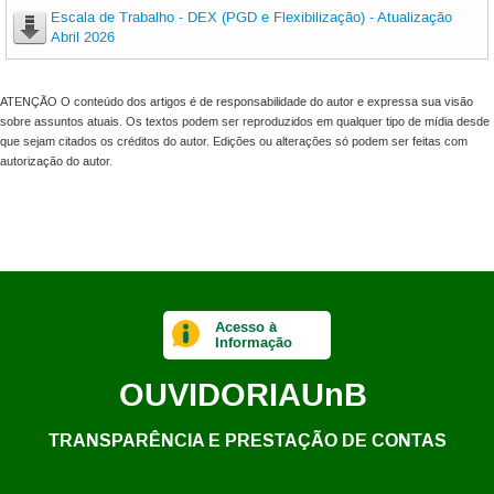
Escala de Trabalho - DEX (PGD e Flexibilização) - Atualização
Abril 2026
ATENÇÃO O conteúdo dos artigos é de responsabilidade do autor e expressa sua visão
sobre assuntos atuais. Os textos podem ser reproduzidos em qualquer tipo de mídia desde
que sejam citados os créditos do autor. Edições ou alterações só podem ser feitas com
autorização do autor.
Acesso à
Informação
OUVIDORIA
UnB
TRANSPARÊNCIA E PRESTAÇÃO DE CONTAS