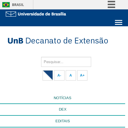
BRASIL
Simplifique!
Comunica BR
Sobre a UnB
Participe
Unidades acadêmicas
Acesso à informação
Estude na UnB
Graduação
Legislação
Pós-Graduação
Administração
Pesquisar...
Canais
Servidor
A-
A
A+
NOTÍCIAS
DEX
EDITAIS