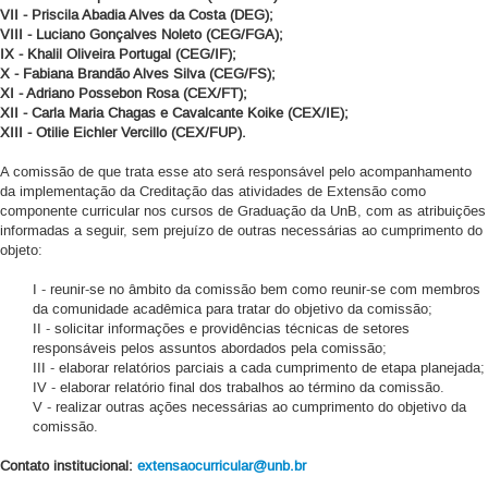
VII - Priscila Abadia Alves da Costa (DEG);
VIII - Luciano Gonçalves Noleto (CEG/FGA);
IX - Khalil Oliveira Portugal (CEG/IF);
X - Fabiana Brandão Alves Silva (CEG/FS);
XI - Adriano Possebon Rosa (CEX/FT);
XII - Carla Maria Chagas e Cavalcante Koike (CEX/IE);
XIII - Otilie Eichler Vercillo (CEX/FUP).
A comissão de que trata esse ato será responsável pelo acompanhamento
da implementação da Creditação das atividades de Extensão como
componente curricular nos cursos de Graduação da UnB, com as atribuições
informadas a seguir, sem prejuízo de outras necessárias ao cumprimento do
objeto:
I - reunir-se no âmbito da comissão bem como reunir-se com membros
da comunidade acadêmica para tratar do objetivo da comissão;
II - solicitar informações e providências técnicas de setores
responsáveis pelos assuntos abordados pela comissão;
III - elaborar relatórios parciais a cada cumprimento de etapa planejada;
IV - elaborar relatório final dos trabalhos ao término da comissão.
V - realizar outras ações necessárias ao cumprimento do objetivo da
comissão.
Contato institucional:
extensaocurricular@unb.br