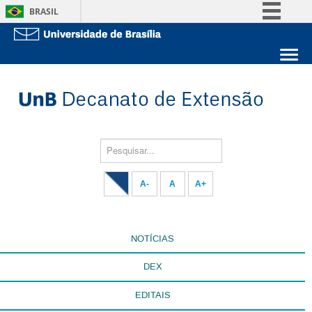
BRASIL
Simplifique!
Comunica BR
Sobre a UnB
Participe
Unidades acadêmicas
Acesso à informação
Estude na UnB
Graduação
Legislação
Pós-Graduação
Administração
Pesquisar...
Canais
Servidor
A-
A
A+
NOTÍCIAS
DEX
EDITAIS