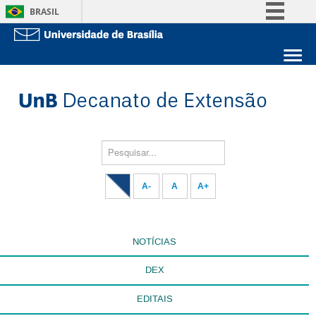
BRASIL
Simplifique!
Comunica BR
Sobre a UnB
Participe
Unidades acadêmicas
Acesso à informação
Estude na UnB
Graduação
Legislação
Pós-Graduação
Administração
Pesquisar...
Canais
Servidor
A-
A
A+
NOTÍCIAS
DEX
EDITAIS