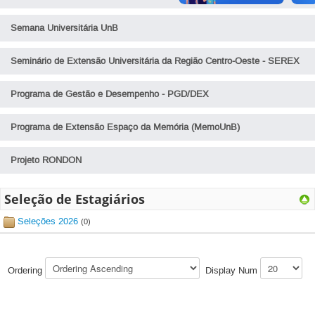
Ações Integradas - DEX/DPI
Seleção de Docentes
Editais Unificados REPE
Acervo Cultural
Semana Universitária UnB
Ações Integradas - DEX/DPI/SDH
Seleção de Estagiários
Polo UnB - Regional Ceilândia
Catálogos Redes de Arte e Cultura
Seminário de Extensão Universitária da Região Centro-Oeste - SEREX
Ações Integradas - DEX/DPG
Polo UnB - Regional Recanto das Emas
Rede MUSA
Ações Integradas - DEX/EDU
Programa de Gestão e Desempenho - PGD/DEX
Polo UnB - Regional do Paranoá
Educação e Trabalho
Programa de Extensão Espaço da Memória (MemoUnB)
Polo UnB - Kalunga
Programa de Extensão Universitária - PROEXT
Polo UnB - Chapada dos Veadeiros
Projeto RONDON
Seleção de Estagiários
Seleções 2026
(0)
Ordering
Display Num