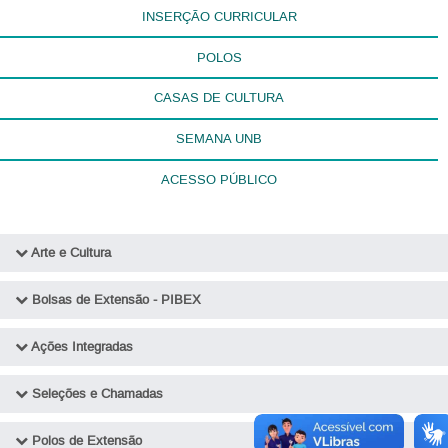
INSERÇÃO CURRICULAR
POLOS
CASAS DE CULTURA
SEMANA UNB
ACESSO PÚBLICO
Arte e Cultura
Diretoria de Difusão Cultural
Bolsas de Extensão - PIBEX
Residências Artísticas
Editais PIBEX
Ações Integradas
Edital Rede CUC (Casas Universitárias de Cultura)
Ações Integradas - DEX/DAC
Seleções e Chamadas
Edital Casa Coletiva
Ações Integradas - DEX/DEG
Seleção de Bolsistas
Polos de Extensão
Ocupações Artísticas