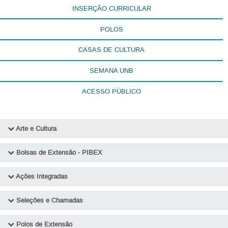
INSERÇÃO CURRICULAR
POLOS
CASAS DE CULTURA
SEMANA UNB
ACESSO PÚBLICO
Arte e Cultura
Diretoria de Difusão Cultural
Bolsas de Extensão - PIBEX
Residências Artísticas
Editais PIBEX
Ações Integradas
Edital Rede CUC (Casas Universitárias de Cultura)
Ações Integradas - DEX/DAC
Seleções e Chamadas
Edital Casa Coletiva
Ações Integradas - DEX/DEG
Seleção de Bolsistas
Polos de Extensão
Ocupações Artísticas