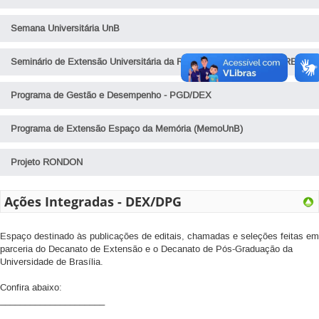
Ações Integradas - DEX/DPI
Seleção de Docentes
Editais Unificados REPE
Acervo Cultural
Semana Universitária UnB
Ações Integradas - DEX/DPI/SDH
Seleção de Estagiários
Polo UnB - Regional Ceilândia
Catálogos Redes de Arte e Cultura
Seminário de Extensão Universitária da Região Centro-Oeste - SEREX
Ações Integradas - DEX/DPG
Polo UnB - Regional Recanto das Emas
Rede MUSA
Ações Integradas - DEX/EDU
Programa de Gestão e Desempenho - PGD/DEX
Polo UnB - Regional do Paranoá
Educação e Trabalho
Programa de Extensão Espaço da Memória (MemoUnB)
Polo UnB - Kalunga
Programa de Extensão Universitária - PROEXT
Polo UnB - Chapada dos Veadeiros
Projeto RONDON
Ações Integradas - DEX/DPG
Espaço destinado às publicações de editais, chamadas e seleções feitas em
parceria do Decanato de Extensão e o Decanato de Pós-Graduação da
Universidade de Brasília.
Confira abaixo:
_____________________