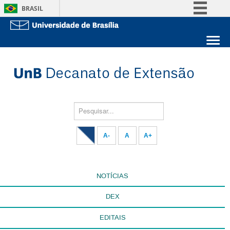
BRASIL
Simplifique!
Comunica BR
Sobre a UnB
Participe
Unidades acadêmicas
Acesso à informação
Estude na UnB
Graduação
Legislação
Pós-Graduação
Administração
Pesquisar...
Canais
Servidor
A-
A
A+
NOTÍCIAS
DEX
EDITAIS