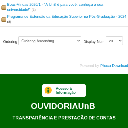
Boas-Vindas 2026/1 - "A UnB é para você: conheça a sua
universidade!"
(1)
Programa de Extensão da Educação Superior na Pós-Graduação - 2024
(8)
Ordering
Display Num
Powered by
Phoca Download
Acesso à
Informação
OUVIDORIA
UnB
TRANSPARÊNCIA E PRESTAÇÃO DE CONTAS