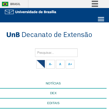
BRASIL
Simplifique!
Comunica BR
Sobre a UnB
Participe
Unidades acadêmicas
Acesso à informação
Estude na UnB
Graduação
Legislação
Pós-Graduação
Administração
Pesquisar...
Canais
Servidor
A-
A
A+
NOTÍCIAS
DEX
EDITAIS