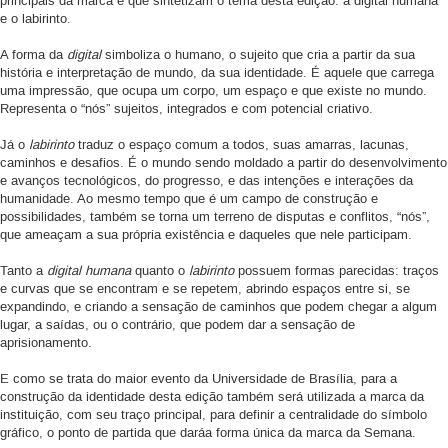
principais da marca e que sintetizam o tema desta edição: a digital humana
e o labirinto.
A forma da
digital
simboliza o humano, o sujeito que cria a partir da sua
história e interpretação de mundo, da sua identidade. É aquele que carrega
uma impressão, que ocupa um corpo, um espaço e que existe no mundo.
Representa o “nós” sujeitos, integrados e com potencial criativo.
Já o
labirinto
traduz o espaço comum a todos, suas amarras, lacunas,
caminhos e desafios. É o mundo sendo moldado a partir do desenvolvimento
e avanços tecnológicos, do progresso, e das intenções e interações da
humanidade. Ao mesmo tempo que é um campo de construção e
possibilidades, também se torna um terreno de disputas e conflitos, “nós”,
que ameaçam a sua própria existência e daqueles que nele participam.
Tanto a
digital humana
quanto o
labirinto
possuem formas parecidas: traços
e curvas que se encontram e se repetem, abrindo espaços entre si, se
expandindo, e criando a sensação de caminhos que podem chegar a algum
lugar, a saídas, ou o contrário, que podem dar a sensação de
aprisionamento.
E como se trata do maior evento da Universidade de Brasília, para a
construção da identidade desta edição também será utilizada a marca da
instituição, com seu traço principal, para definir a centralidade do símbolo
gráfico, o ponto de partida que daráa forma única da marca da Semana.