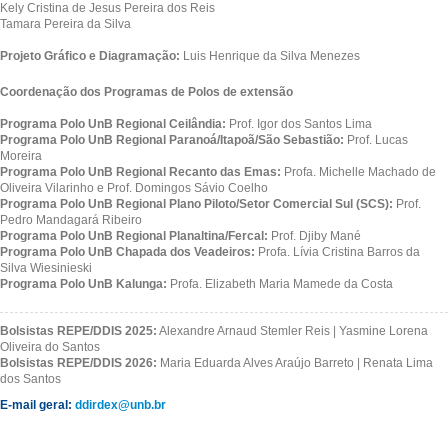
Kely Cristina de Jesus Pereira dos Reis
Tamara Pereira da Silva
Projeto Gráfico e Diagramação:
Luis Henrique da Silva Menezes
Coordenação dos Programas de Polos de extensão
Programa Polo UnB Regional Ceilândia:
Prof. Igor dos Santos Lima
Programa Polo UnB Regional Paranoá/Itapoã/São Sebastião:
Prof. Lucas
Moreira
Programa Polo UnB Regional Recanto das Emas:
Profa. Michelle Machado de
Oliveira Vilarinho e Prof. Domingos Sávio Coelho
Programa Polo UnB Regional Plano Piloto/Setor Comercial Sul (SCS):
Prof.
Pedro Mandagará Ribeiro
Programa Polo UnB Regional Planaltina/Fercal:
Prof. Djiby Mané
Programa Polo UnB Chapada dos Veadeiros:
Profa. Lívia Cristina Barros da
Silva Wiesinieski
Programa Polo UnB Kalunga:
Profa. Elizabeth Maria Mamede da Costa
Bolsistas REPE/DDIS 2025:
Alexandre Arnaud Stemler Reis | Yasmine Lorena
Oliveira do Santos
Bolsistas REPE/DDIS 2026:
Maria Eduarda Alves Araújo Barreto | Renata Lima
dos Santos
E-mail geral:
ddirdex@unb.br