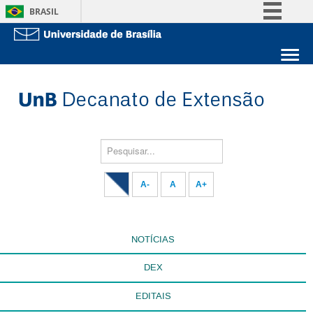
BRASIL
Simplifique!
Comunica BR
Sobre a UnB
Participe
Unidades acadêmicas
Acesso à informação
Estude na UnB
Graduação
Legislação
Pós-Graduação
Administração
Pesquisar...
Canais
Servidor
A-
A
A+
NOTÍCIAS
DEX
EDITAIS