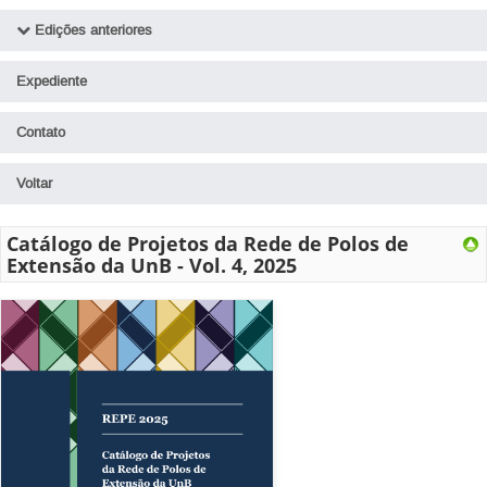
Edições anteriores
Ver todas
Expediente
Edição 2025
Contato
Edição 2024
Voltar
Edição 2023
Edição 2022
Catálogo de Projetos da Rede de Polos de
Extensão da UnB - Vol. 4, 2025