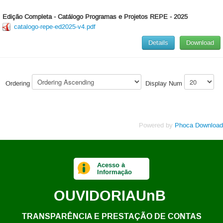
Edição Completa - Catálogo Programas e Projetos REPE - 2025
catalogo-repe-ed2025-v4.pdf
Details
Download
Ordering
Display Num
Powered by
Phoca Download
Acesso à
Informação
OUVIDORIA
UnB
TRANSPARÊNCIA E PRESTAÇÃO DE CONTAS