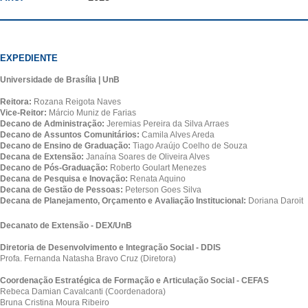
EXPEDIENTE
Universidade de Brasília | UnB
Reitora:
Rozana Reigota Naves
Vice-Reitor:
Márcio Muniz de Farias
Decano de Administração:
Jeremias Pereira da Silva Arraes
Decano de Assuntos Comunitários:
Camila Alves Areda
Decano de Ensino de Graduação:
Tiago Araújo Coelho de Souza
Decana de Extensão:
Janaína Soares de Oliveira Alves
Decano de Pós-Graduação:
Roberto Goulart Menezes
Decana de Pesquisa e Inovação:
Renata Aquino
Decana de Gestão de Pessoas:
Peterson Goes Silva
Decana de Planejamento, Orçamento e Avaliação Institucional:
Doriana Daroit
Decanato de Extensão - DEX/UnB
Diretoria de Desenvolvimento e Integração Social - DDIS
Profa. Fernanda Natasha Bravo Cruz (Diretora)
Coordenação Estratégica de Formação e Articulação Social - CEFAS
Rebeca Damian Cavalcanti (Coordenadora)
Bruna Cristina Moura Ribeiro