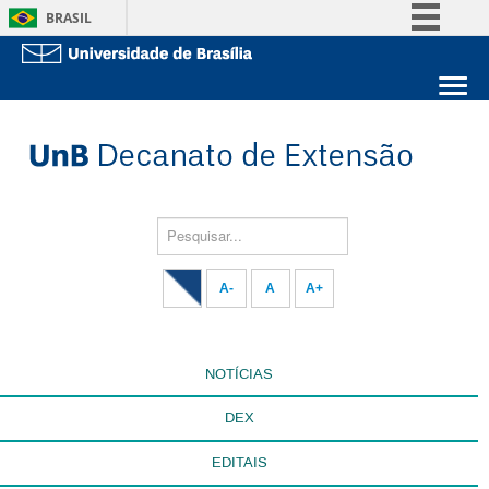
BRASIL
Simplifique!
Comunica BR
Sobre a UnB
Participe
Unidades acadêmicas
Acesso à informação
Estude na UnB
Graduação
Legislação
Pós-Graduação
Administração
Pesquisar...
Canais
Servidor
A-
A
A+
NOTÍCIAS
DEX
EDITAIS