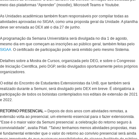
meio das plataformas “Aprender” (moodle), Microsoft Teams e Youtube.
As Unidades acadêmicas também ficam responsáveis por compilar todas as
atividades aprovadas no SIGAA, como uma proposta geral da Unidade. A planilha
deve ser enviada ao DEX até o dia 27 de junho.
A programação da Semana Universitária será divulgada no dia 1 de agosto,
mesmo dia em que começam as inscrições ao público geral, também feitas pelo
SIGAA
. O certificado de participação pode será emitido pelo mesmo Sistema.
Detalhes sobre a Mostra de Cursos, organizada pelo DEG, e sobre o Congresso
de Iniciação Científica, pelo DGP, serão divulgados oportunamente pelos próprios
organizadores.
O edital do Encontro de Estudantes Extensionistas da UnB, que também será
realizado durante a Semuni, será divulgado pelo DEX em breve. É obrigatória a
participação de todos os bolsistas contemplados nos editais de extensão de 2021
e 2022.
RETORNO PRESENCIAL –
Depois de dois anos com atividades remotas, a
extensão volta ao presencial, um elemento essencial para o fazer extensionista.
“Esse é o maior valor da Semuni presencial: a celebração do retorno seguro à
convivialidade”, avalia Pilati. “Talvez tenhamos menos atividades propostas, mas
é fundamental entender que o valor do retorno ao convívio presencial será ainda