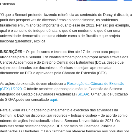
Extensão.
“O que a Semuni pretende, fazendo referência ao centenário de Darcy, é discutir, a
partir das perspectivas de diversas áreas do conhecimento, os problemas
brasileiros em um ano tão importante quanto esse de 2022. Pensar, por exemplo,
qual é o conceito de independência, o que é ser moderno, o que é ser uma
universidade democrática em uma cidade como a de Brasília e que projeto
nacional queremos”, explica.
INSCRIÇÕES –
Os professores e técnicos têm até 17 de junho para propor
atividades para a Semuni. Estudantes também podem propor ações através dos
Centros Acadêmicos e do Diretório Central dos Estudantes (DCE), desde que
sejam coordenados por docentes ou técnicos, ou sejam apresentadas
diretamente ao DEX e aprovadas pela Câmara de Extensão (CEX).
As ações de extensão devem obedecer a
Resolução da Câmara de Extensão
(CEX) 1/2020
. O trâmite acontece apenas pelo módulo Extensão do Sistema
Integrado de Gestão de Atividades Acadêmicas (
SIGAA
). O manual de utilização
do SIGAA pode ser consultado
aqui
.
Para auxiliar as Unidades no planejamento e execução das atividades da
Semuni, o DEX vai disponibilizar recursos – bolsas e custeio – de acordo com o
número de ações institucionalizadas na Semana Universitária de 2021. Os
bolsistas serão selecionados pelo DEX por meio de Chamada Pública e
destinados às Unidades. O DEX também vai oferecer formação aos bolsistas por