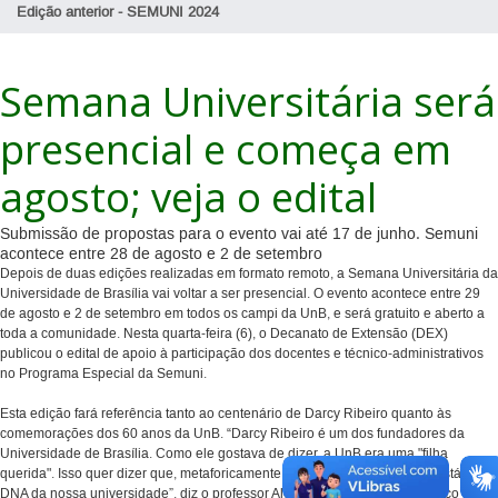
Edição anterior - SEMUNI 2024
Semana Universitária será
presencial e começa em
agosto; veja o edital
Submissão de propostas para o evento vai até 17 de junho. Semuni
acontece entre 28 de agosto e 2 de setembro
Depois de duas edições realizadas em formato remoto, a Semana Universitária da
Universidade de Brasília vai voltar a ser presencial. O evento acontece entre 29
de agosto e 2 de setembro em todos os campi da UnB, e será gratuito e aberto a
toda a comunidade. Nesta quarta-feira (6), o Decanato de Extensão (DEX)
publicou o edital de apoio à participação dos docentes e técnico-administrativos
no Programa Especial da Semuni.
Esta edição fará referência tanto ao centenário de Darcy Ribeiro quanto às
comemorações dos 60 anos da UnB. “Darcy Ribeiro é um dos fundadores da
Universidade de Brasília. Como ele gostava de dizer, a UnB era uma "filha
querida". Isso quer dizer que, metaforicamente, o DNA de Darcy Ribeiro está no
DNA da nossa universidade”, diz o professor Alexandre Pilati, diretor técnico de