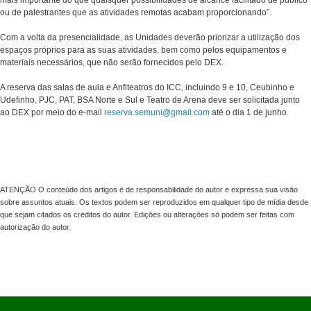
mais importante do que quaisquer possibilidades de alcance facilitado de público
ou de palestrantes que as atividades remotas acabam proporcionando”.
Com a volta da presencialidade, as Unidades deverão priorizar a utilização dos
espaços próprios para as suas atividades, bem como pelos equipamentos e
materiais necessários, que não serão fornecidos pelo DEX.
A reserva das salas de aula e Anfiteatros do ICC, incluindo 9 e 10, Ceubinho e
Udefinho, PJC, PAT, BSA Norte e Sul e Teatro de Arena deve ser solicitada junto
ao DEX por meio do e-mail
reserva.semuni@gmail.com
até o dia 1 de junho.
ATENÇÃO O conteúdo dos artigos é de responsabilidade do autor e expressa sua visão
sobre assuntos atuais. Os textos podem ser reproduzidos em qualquer tipo de mídia desde
que sejam citados os créditos do autor. Edições ou alterações só podem ser feitas com
autorização do autor.