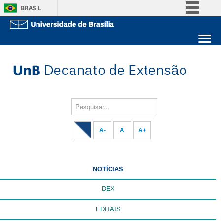
BRASIL
Simplifique!
Comunica BR
Sobre a UnB
Participe
Unidades acadêmicas
Acesso à informação
Estude na UnB
Graduação
Legislação
Pós-Graduação
Administração
Pesquisar...
Canais
Servidor
A-
A
A+
NOTÍCIAS
DEX
EDITAIS