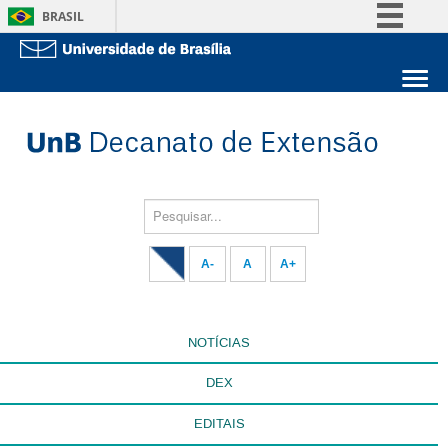
BRASIL
Simplifique!
Comunica BR
Sobre a UnB
Participe
Unidades acadêmicas
Acesso à informação
Estude na UnB
Graduação
Legislação
Pós-Graduação
Administração
Pesquisar...
Canais
Servidor
A-
A
A+
NOTÍCIAS
DEX
EDITAIS