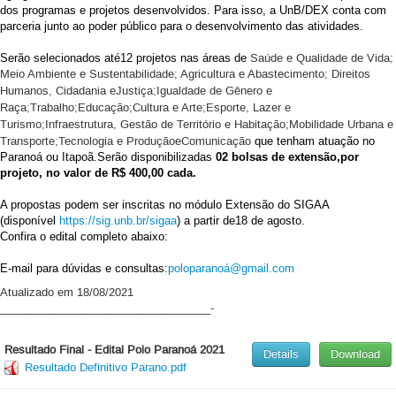
dos programas e projetos desenvolvidos. Para isso, a UnB/DEX conta com
parceria junto ao poder público para o desenvolvimento das atividades.
Serão selecionados até
12
projetos nas áreas de
Saúde e Qualidade de Vida;
Meio Ambiente e Sustentabilidade; Agricultura e Abastecimento; Direitos
Humanos, Cidadania e
Justiça
;
Igualdade de Gênero e
Raça;
Trabalho
;
Educação
;
Cult
ura e Arte
;
Esporte, Lazer e
Turismo
;
Infraestrutura, Gestão de Território e Habitação
;
Mobilidade Urbana e
Transporte
;
Tecnologia e Produção
e
Comunicação
que tenham atuação no
Paranoá ou Itapoã.
Serão disponibilizadas
02 bolsas de extensão,
por
projeto, no valor de R$ 400,00 cada.
A propostas podem ser inscritas no módulo Extensão do SIGAA
(disponível
https://sig.unb.
br/sigaa
) a partir de
18 de agosto
.
Confira o edital completo abaixo:
E-mail para dúvidas e consultas:
poloparanoá@gmail.
com
Atualizado em 18/08/2021
__________________________________-
Resultado Final - Edital Polo Paranoá 2021
Details
Download
Resultado Definitivo Parano.pdf