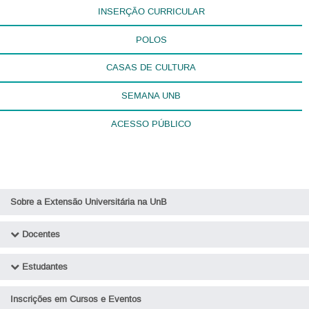
INSERÇÃO CURRICULAR
POLOS
CASAS DE CULTURA
SEMANA UNB
ACESSO PÚBLICO
Sobre a Extensão Universitária na UnB
Docentes
Conheça o SIGAA - Sistema Integrado de Gestão de Atividades
Estudantes
Acadêmicas
Como participar de ações de Extensão?
Orientações para Trâmites de Ações de Extensão no SIGAA
Inscrições em Cursos e Eventos