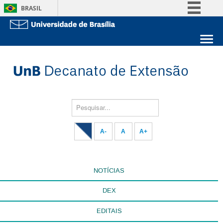
BRASIL
Simplifique!
Comunica BR
Sobre a UnB
Participe
Unidades acadêmicas
Acesso à informação
Estude na UnB
Graduação
Legislação
Pós-Graduação
Administração
Pesquisar...
Canais
Servidor
A-
A
A+
NOTÍCIAS
DEX
EDITAIS